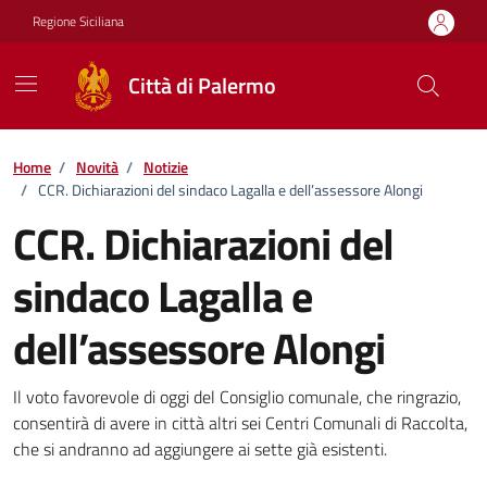
Vai ai contenuti
Vai al footer
Regione Siciliana
Città di Palermo
Home
/
Novità
/
Notizie
/
CCR. Dichiarazioni del sindaco Lagalla e dell’assessore Alongi
CCR. Dichiarazioni del
sindaco Lagalla e
dell’assessore Alongi
Dettagli della notizia
Il voto favorevole di oggi del Consiglio comunale, che ringrazio,
consentirà di avere in città altri sei Centri Comunali di Raccolta,
che si andranno ad aggiungere ai sette già esistenti.