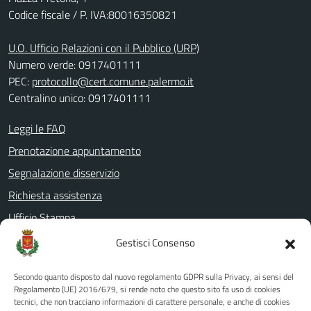
Codice fiscale / P. IVA:80016350821
U.O. Ufficio Relazioni con il Pubblico (URP)
Numero verde: 0917401111
PEC:
protocollo@cert.comune.palermo.it
Centralino unico: 0917401111
Leggi le FAQ
Prenotazione appuntamento
Segnalazione disservizio
Richiesta assistenza
Ufficio Stampa
Amministrazione Trasparente
Gestisci Consenso
Albo pretorio
Secondo quanto disposto dal nuovo regolamento GDPR sulla Privacy, ai sensi del
Informativa privacy
Regolamento (UE) 2016/679, si rende noto che questo sito fa uso di cookies
tecnici, che non tracciano informazioni di carattere personale, e anche di cookies
Note legali