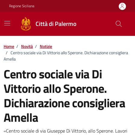
Vai ai contenuti
Vai al footer
Regione Siciliana
Città di Palermo
Home
/
Novità
/
Notizie
/
Centro sociale via Di Vittorio allo Sperone. Dichiarazione consigliera
Amella
Centro sociale via Di
Vittorio allo Sperone.
Dichiarazione consigliera
Amella
Dettagli della notizia
«Centro sociale di via Giuseppe Di Vittorio, allo Sperone. Lavori