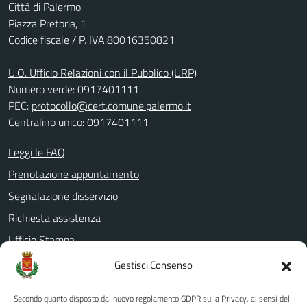
Città di Palermo
Piazza Pretoria, 1
Codice fiscale / P. IVA:80016350821
U.O. Ufficio Relazioni con il Pubblico (URP)
Numero verde: 0917401111
PEC:
protocollo@cert.comune.palermo.it
Centralino unico: 0917401111
Leggi le FAQ
Prenotazione appuntamento
Segnalazione disservizio
Richiesta assistenza
Ufficio Stampa
Amministrazione Trasparente
Gestisci Consenso
Albo pretorio
Secondo quanto disposto dal nuovo regolamento GDPR sulla Privacy, ai sensi del
Informativa privacy