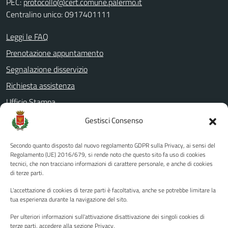
PEC:
protocollo@cert.comune.palermo.it
Centralino unico: 0917401111
Leggi le FAQ
Prenotazione appuntamento
Segnalazione disservizio
Richiesta assistenza
Ufficio Stampa
Amministrazione Trasparente
Gestisci Consenso
Albo pretorio
Secondo quanto disposto dal nuovo regolamento GDPR sulla Privacy, ai sensi del
Informativa privacy
Regolamento (UE) 2016/679, si rende noto che questo sito fa uso di cookies
tecnici, che non tracciano informazioni di carattere personale, e anche di cookies
Note legali
di terze parti.
Dichiarazione di accessibilità
L'accettazione di cookies di terze parti è facoltativa, anche se potrebbe limitare la
Piano di miglioramento del sito
tua esperienza durante la navigazione del sito.
Per ulteriori informazioni sull'attivazione disattivazione dei singoli cookies di
terze parti, accedere alla sezione Privacy.