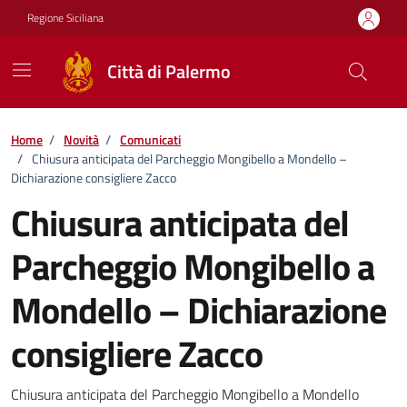
Vai ai contenuti
Vai al footer
Regione Siciliana
Città di Palermo
Home
/
Novità
/
Comunicati
/
Chiusura anticipata del Parcheggio Mongibello a Mondello –
Dichiarazione consigliere Zacco
Chiusura anticipata del
Parcheggio Mongibello a
Mondello – Dichiarazione
consigliere Zacco
Dettagli della notizia
Chiusura anticipata del Parcheggio Mongibello a Mondello