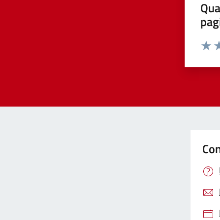
Qua
pag
Valut
Va
Con