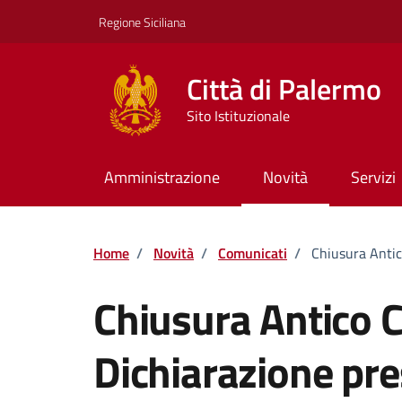
Vai ai contenuti
Vai al footer
Regione Siciliana
Città di Palermo
Sito Istituzionale
Amministrazione
Novità
Servizi
Home
/
Novità
/
Comunicati
/
Chiusura Antic
Chiusura Antico 
Dichiarazione pre