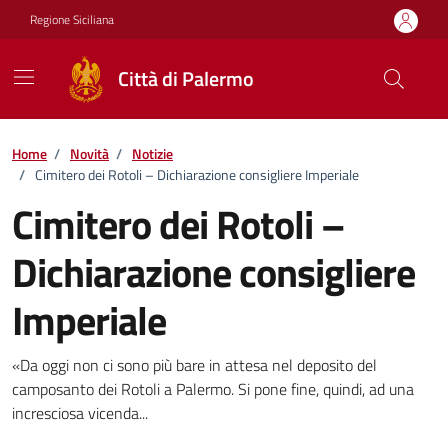
Vai ai contenuti
Vai al footer
Regione Siciliana
Città di Palermo
Home
/
Novità
/
Notizie
/
Cimitero dei Rotoli – Dichiarazione consigliere Imperiale
Cimitero dei Rotoli –
Dichiarazione consigliere
Imperiale
Dettagli della notizia
«Da oggi non ci sono più bare in attesa nel deposito del
camposanto dei Rotoli a Palermo. Si pone fine, quindi, ad una
incresciosa vicenda...