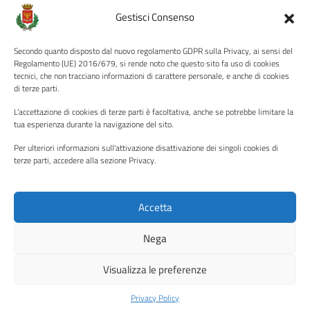
Amministrazione Trasparente
Gestisci Consenso
Albo pretorio
Secondo quanto disposto dal nuovo regolamento GDPR sulla Privacy, ai sensi del
Informativa privacy
Regolamento (UE) 2016/679, si rende noto che questo sito fa uso di cookies
tecnici, che non tracciano informazioni di carattere personale, e anche di cookies
Note legali
di terze parti.
Dichiarazione di accessibilità
L'accettazione di cookies di terze parti è facoltativa, anche se potrebbe limitare la
Piano di miglioramento del sito
tua esperienza durante la navigazione del sito.
Per ulteriori informazioni sull'attivazione disattivazione dei singoli cookies di
terze parti, accedere alla sezione Privacy.
SEGUICI SU
Facebook
YouTube
Twitter
Instagram
Accetta
Nega
Media policy
Mappa del sito
Visualizza le preferenze
Copyright © 2026 - Città di Palermo •
Powered by Sispi
Privacy Policy