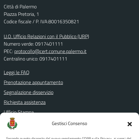
Città di Palermo
Piazza Pretoria, 1
Codice fiscale / P. IVA:80016350821
U.O. Ufficio Relazioni con il Pubblico (URP)
Numero verde: 0917401111
PEC:
protocollo@cert.comune.palermo.it
Centralino unico: 0917401111
Leggi le FAQ
Prenotazione appuntamento
Segnalazione disservizio
Richiesta assistenza
Ufficio Stampa
Amministrazione Trasparente
Gestisci Consenso
Albo pretorio
Secondo quanto disposto dal nuovo regolamento GDPR sulla Privacy, ai sensi del