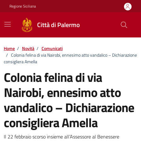
Vai ai contenuti
Vai al footer
Regione Siciliana
Città di Palermo
Home
/
Novità
/
Comunicati
/
Colonia felina di via Nairobi, ennesimo atto vandalico – Dichiarazione
consigliera Amella
Colonia felina di via
Nairobi, ennesimo atto
vandalico – Dichiarazione
consigliera Amella
Dettagli della notizia
Il 22 febbraio scorso insieme all’Assessore al Benessere