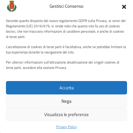
Amministrazione Trasparente
Gestisci Consenso
Albo pretorio
Secondo quanto disposto dal nuovo regolamento GDPR sulla Privacy, ai sensi del
Informativa privacy
Regolamento (UE) 2016/679, si rende noto che questo sito fa uso di cookies
tecnici, che non tracciano informazioni di carattere personale, e anche di cookies
Note legali
di terze parti.
Dichiarazione di accessibilità
L'accettazione di cookies di terze parti è facoltativa, anche se potrebbe limitare la
Piano di miglioramento del sito
tua esperienza durante la navigazione del sito.
Per ulteriori informazioni sull'attivazione disattivazione dei singoli cookies di
terze parti, accedere alla sezione Privacy.
SEGUICI SU
Facebook
YouTube
Twitter
Instagram
Accetta
Nega
Media policy
Mappa del sito
Visualizza le preferenze
Copyright © 2026 - Città di Palermo •
Powered by Sispi
Privacy Policy