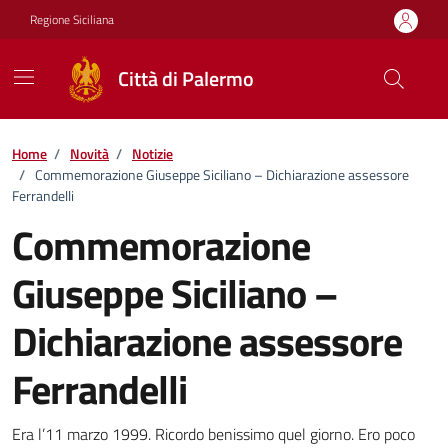
Vai ai contenuti
Vai al footer
Regione Siciliana
Città di Palermo
Home
/
Novità
/
Notizie
/
Commemorazione Giuseppe Siciliano – Dichiarazione assessore
Ferrandelli
Commemorazione
Giuseppe Siciliano –
Dichiarazione assessore
Ferrandelli
Dettagli della notizia
Era l’11 marzo 1999. Ricordo benissimo quel giorno. Ero poco