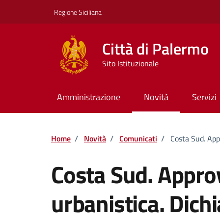
Vai ai contenuti
Vai al footer
Regione Siciliana
Città di Palermo
Sito Istituzionale
Amministrazione
Novità
Servizi
Home
/
Novità
/
Comunicati
/
Costa Sud. App
Costa Sud. Appro
urbanistica. Dichi