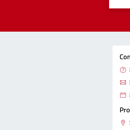
Valut
Va
Con
Pro