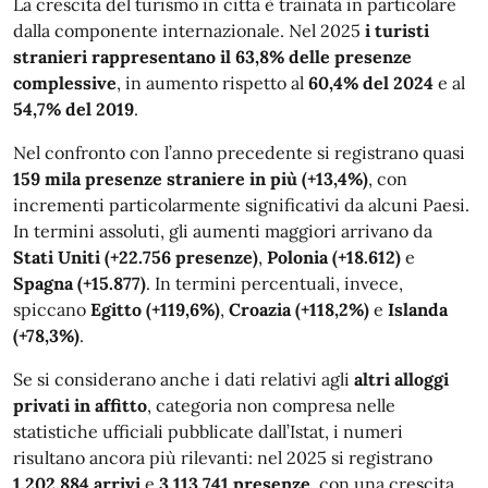
La crescita del turismo in città è trainata in particolare
dalla componente internazionale. Nel 2025
i turisti
stranieri rappresentano il 63,8% delle presenze
complessive
, in aumento rispetto al
60,4% del 2024
e al
54,7% del 2019
.
Nel confronto con l’anno precedente si registrano quasi
159 mila presenze straniere in più (+13,4%)
, con
incrementi particolarmente significativi da alcuni Paesi.
In termini assoluti, gli aumenti maggiori arrivano da
Stati Uniti (+22.756 presenze)
,
Polonia (+18.612)
e
Spagna (+15.877)
. In termini percentuali, invece,
spiccano
Egitto (+119,6%)
,
Croazia (+118,2%)
e
Islanda
(+78,3%)
.
Se si considerano anche i dati relativi agli
altri alloggi
privati in affitto
, categoria non compresa nelle
statistiche ufficiali pubblicate dall’Istat, i numeri
risultano ancora più rilevanti: nel 2025 si registrano
1.202.884 arrivi
e
3.113.741 presenze
, con una crescita