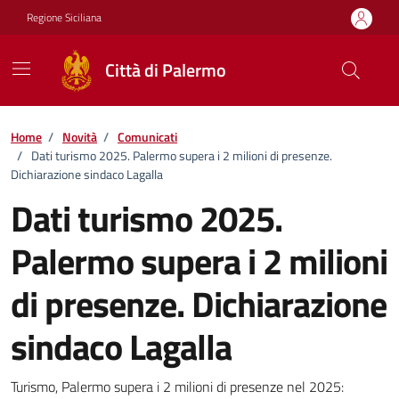
Vai ai contenuti
Vai al footer
Regione Siciliana
Città di Palermo
Home
/
Novità
/
Comunicati
/
Dati turismo 2025. Palermo supera i 2 milioni di presenze.
Dichiarazione sindaco Lagalla
Dati turismo 2025.
Palermo supera i 2 milioni
di presenze. Dichiarazione
sindaco Lagalla
Dettagli della notizia
Turismo, Palermo supera i 2 milioni di presenze nel 2025: