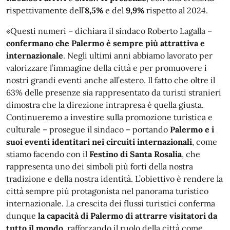
rispettivamente dell’
8,5%
e del
9,9%
rispetto al 2024.
«Questi numeri – dichiara il sindaco Roberto Lagalla –
confermano che Palermo è sempre più attrattiva e
internazionale
. Negli ultimi anni abbiamo lavorato per
valorizzare l’immagine della città e per promuovere i
nostri grandi eventi anche all’estero. Il fatto che oltre il
63% delle presenze sia rappresentato da turisti stranieri
dimostra che la direzione intrapresa è quella giusta.
Continueremo a investire sulla promozione turistica e
culturale – prosegue il sindaco – portando
Palermo e i
suoi eventi identitari nei circuiti internazionali
, come
stiamo facendo con il
Festino di Santa Rosalia
, che
rappresenta uno dei simboli più forti della nostra
tradizione e della nostra identità. L’obiettivo è rendere la
città sempre più protagonista nel panorama turistico
internazionale. La crescita dei flussi turistici conferma
dunque
la capacità di Palermo di attrarre visitatori da
tutto il mondo
, rafforzando il ruolo della città come