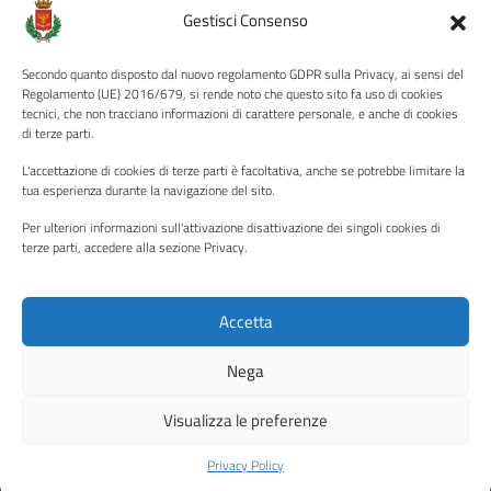
Amministrazione Trasparente
Gestisci Consenso
Albo pretorio
Secondo quanto disposto dal nuovo regolamento GDPR sulla Privacy, ai sensi del
Informativa privacy
Regolamento (UE) 2016/679, si rende noto che questo sito fa uso di cookies
tecnici, che non tracciano informazioni di carattere personale, e anche di cookies
Note legali
di terze parti.
Dichiarazione di accessibilità
L'accettazione di cookies di terze parti è facoltativa, anche se potrebbe limitare la
Piano di miglioramento del sito
tua esperienza durante la navigazione del sito.
Per ulteriori informazioni sull'attivazione disattivazione dei singoli cookies di
terze parti, accedere alla sezione Privacy.
SEGUICI SU
Facebook
YouTube
Twitter
Instagram
Accetta
Nega
Media policy
Mappa del sito
Visualizza le preferenze
Copyright © 2026 - Città di Palermo •
Powered by Sispi
Privacy Policy