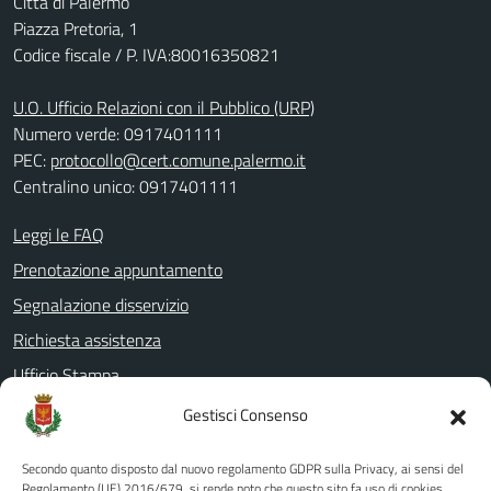
Città di Palermo
Piazza Pretoria, 1
Codice fiscale / P. IVA:80016350821
U.O. Ufficio Relazioni con il Pubblico (URP)
Numero verde: 0917401111
PEC:
protocollo@cert.comune.palermo.it
Centralino unico: 0917401111
Leggi le FAQ
Prenotazione appuntamento
Segnalazione disservizio
Richiesta assistenza
Ufficio Stampa
Amministrazione Trasparente
Gestisci Consenso
Albo pretorio
Secondo quanto disposto dal nuovo regolamento GDPR sulla Privacy, ai sensi del
Informativa privacy
Regolamento (UE) 2016/679, si rende noto che questo sito fa uso di cookies