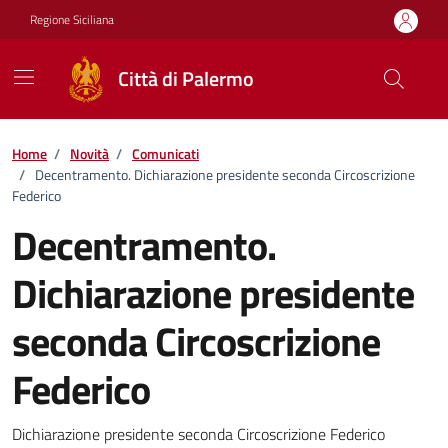
Vai ai contenuti
Vai al footer
Regione Siciliana
Città di Palermo
Home
/
Novità
/
Comunicati
/
Decentramento. Dichiarazione presidente seconda Circoscrizione
Federico
Decentramento.
Dichiarazione presidente
seconda Circoscrizione
Federico
Dettagli della notizia
Dichiarazione presidente seconda Circoscrizione Federico