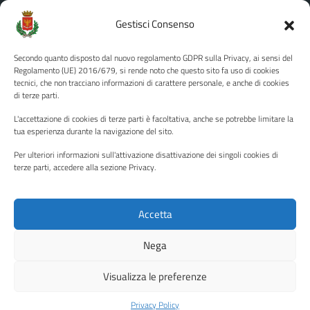
Amministrazione Trasparente
Gestisci Consenso
Albo pretorio
Secondo quanto disposto dal nuovo regolamento GDPR sulla Privacy, ai sensi del
Informativa privacy
Regolamento (UE) 2016/679, si rende noto che questo sito fa uso di cookies
tecnici, che non tracciano informazioni di carattere personale, e anche di cookies
Note legali
di terze parti.
Dichiarazione di accessibilità
L'accettazione di cookies di terze parti è facoltativa, anche se potrebbe limitare la
Piano di miglioramento del sito
tua esperienza durante la navigazione del sito.
Per ulteriori informazioni sull'attivazione disattivazione dei singoli cookies di
terze parti, accedere alla sezione Privacy.
SEGUICI SU
Facebook
YouTube
Twitter
Instagram
Accetta
Nega
Media policy
Mappa del sito
Visualizza le preferenze
Copyright © 2026 - Città di Palermo •
Powered by Sispi
Privacy Policy