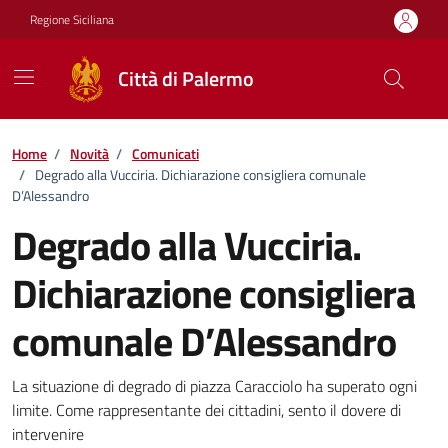
Vai ai contenuti
Vai al footer
Regione Siciliana
Città di Palermo
Home
/
Novità
/
Comunicati
/
Degrado alla Vucciria. Dichiarazione consigliera comunale
D’Alessandro
Degrado alla Vucciria.
Dichiarazione consigliera
comunale D’Alessandro
Dettagli della notizia
La situazione di degrado di piazza Caracciolo ha superato ogni
limite. Come rappresentante dei cittadini, sento il dovere di
intervenire