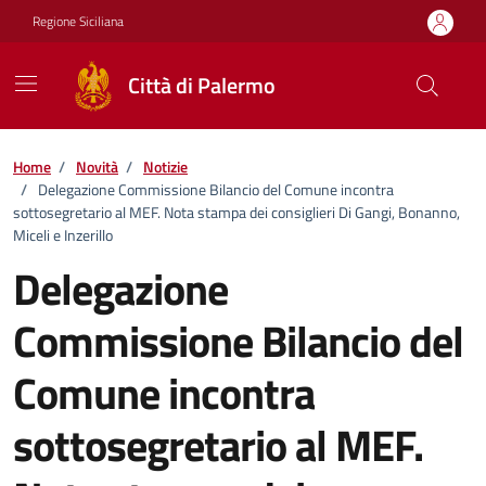
Vai ai contenuti
Vai al footer
Regione Siciliana
Città di Palermo
Home
/
Novità
/
Notizie
/
Delegazione Commissione Bilancio del Comune incontra
sottosegretario al MEF. Nota stampa dei consiglieri Di Gangi, Bonanno,
Miceli e Inzerillo
Delegazione
Commissione Bilancio del
Comune incontra
sottosegretario al MEF.