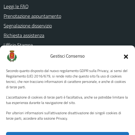
Leggi le FAQ
Prenotazione appuntamento
Segnalazione disservizio
Richiesta assistenza
Ufficio Stampa
Amministrazione Trasparente
Gestisci Consenso
Albo pretorio
Secondo quanto disposto dal nuovo regolamento GDPR sulla Privacy, ai sensi del
Informativa privacy
Regolamento (UE) 2016/679, si rende noto che questo sito fa uso di cookies
tecnici, che non tracciano informazioni di carattere personale, e anche di cookies
Note legali
di terze parti.
Dichiarazione di accessibilità
L'accettazione di cookies di terze parti è facoltativa, anche se potrebbe limitare la
Piano di miglioramento del sito
tua esperienza durante la navigazione del sito.
Per ulteriori informazioni sull'attivazione disattivazione dei singoli cookies di
terze parti, accedere alla sezione Privacy.
SEGUICI SU