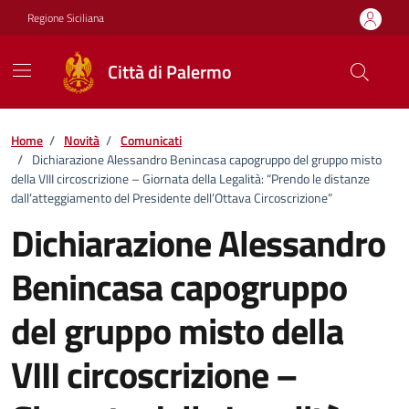
Vai ai contenuti
Vai al footer
Regione Siciliana
Città di Palermo
Home
/
Novità
/
Comunicati
/
Dichiarazione Alessandro Benincasa capogruppo del gruppo misto
della VIII circoscrizione – Giornata della Legalità: “Prendo le distanze
dall’atteggiamento del Presidente dell’Ottava Circoscrizione”
Dichiarazione Alessandro
Benincasa capogruppo
del gruppo misto della
VIII circoscrizione –