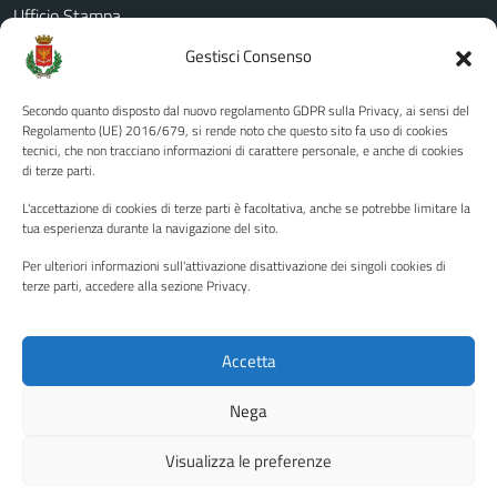
Ufficio Stampa
Amministrazione Trasparente
Gestisci Consenso
Albo pretorio
Secondo quanto disposto dal nuovo regolamento GDPR sulla Privacy, ai sensi del
Informativa privacy
Regolamento (UE) 2016/679, si rende noto che questo sito fa uso di cookies
tecnici, che non tracciano informazioni di carattere personale, e anche di cookies
Note legali
di terze parti.
Dichiarazione di accessibilità
L'accettazione di cookies di terze parti è facoltativa, anche se potrebbe limitare la
Piano di miglioramento del sito
tua esperienza durante la navigazione del sito.
Per ulteriori informazioni sull'attivazione disattivazione dei singoli cookies di
terze parti, accedere alla sezione Privacy.
SEGUICI SU
Facebook
YouTube
Twitter
Instagram
Accetta
Nega
Media policy
Mappa del sito
Visualizza le preferenze
Copyright © 2026 - Città di Palermo •
Powered by Sispi