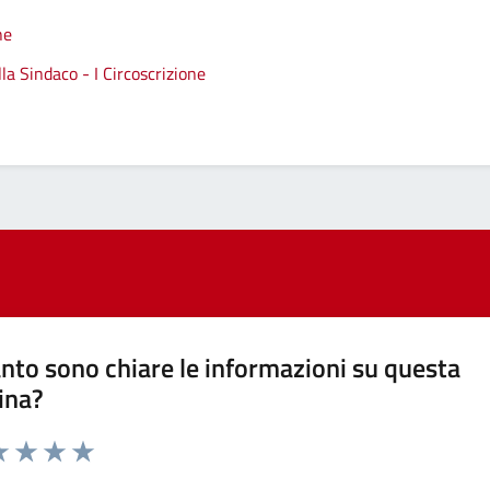
ne
a Sindaco - I Circoscrizione
nto sono chiare le informazioni su questa
ina?
a 1 stelle su 5
luta 2 stelle su 5
Valuta 3 stelle su 5
Valuta 4 stelle su 5
Valuta 5 stelle su 5