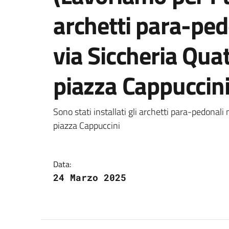
archetti para-ped
via Siccheria Qua
piazza Cappuccin
Dettagli della notizi
Sono stati installati gli archetti para-pedonali
piazza Cappuccini
Data:
24 Marzo 2025