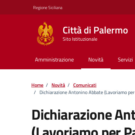
Vai ai contenuti
Vai al footer
Regione Siciliana
Città di Palermo
Sito Istituzionale
Amministrazione
Novità
Servizi
Home
/
Novità
/
Comunicati
/
Dichiarazione Antonino Abbate (Lavoriamo per P
Dichiarazione An
(Lavoriamo per Pa