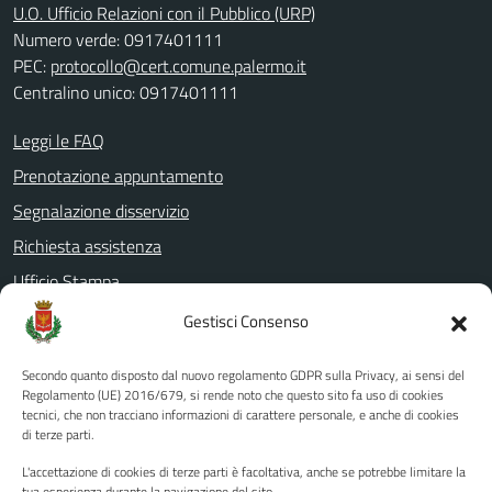
U.O. Ufficio Relazioni con il Pubblico (URP)
Numero verde: 0917401111
PEC:
protocollo@cert.comune.palermo.it
Centralino unico: 0917401111
Leggi le FAQ
Prenotazione appuntamento
Segnalazione disservizio
Richiesta assistenza
Ufficio Stampa
Amministrazione Trasparente
Gestisci Consenso
Albo pretorio
Secondo quanto disposto dal nuovo regolamento GDPR sulla Privacy, ai sensi del
Informativa privacy
Regolamento (UE) 2016/679, si rende noto che questo sito fa uso di cookies
tecnici, che non tracciano informazioni di carattere personale, e anche di cookies
Note legali
di terze parti.
Dichiarazione di accessibilità
L'accettazione di cookies di terze parti è facoltativa, anche se potrebbe limitare la
tua esperienza durante la navigazione del sito.