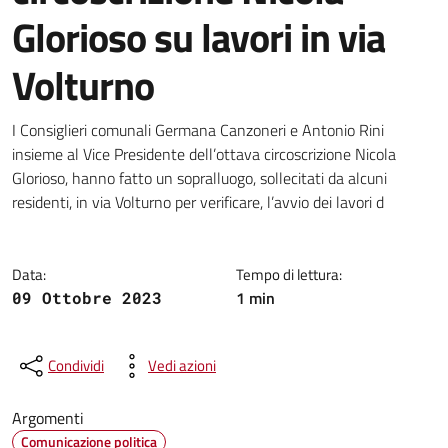
Glorioso su lavori in via
Volturno
Dettagli della notizia
I Consiglieri comunali Germana Canzoneri e Antonio Rini
insieme al Vice Presidente dell’ottava circoscrizione Nicola
Glorioso, hanno fatto un sopralluogo, sollecitati da alcuni
residenti, in via Volturno per verificare, l’avvio dei lavori d
Data:
Tempo di lettura:
1 min
09 Ottobre 2023
Condividi
Vedi azioni
Argomenti
Comunicazione politica