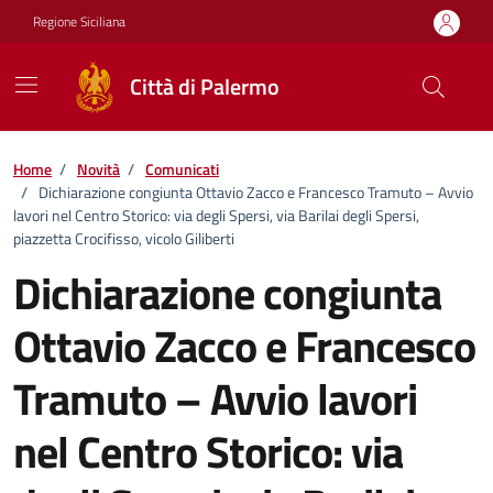
Vai ai contenuti
Vai al footer
Regione Siciliana
Città di Palermo
Home
/
Novità
/
Comunicati
/
Dichiarazione congiunta Ottavio Zacco e Francesco Tramuto – Avvio
lavori nel Centro Storico: via degli Spersi, via Barilai degli Spersi,
piazzetta Crocifisso, vicolo Giliberti
Dichiarazione congiunta
Ottavio Zacco e Francesco
Tramuto – Avvio lavori
nel Centro Storico: via