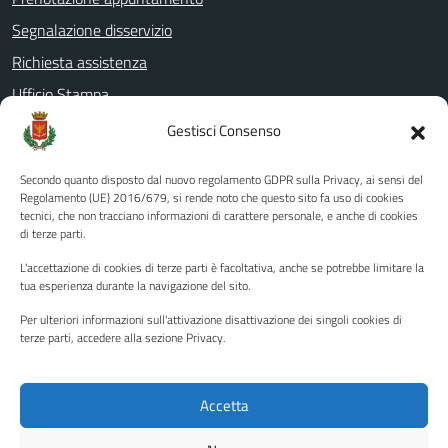
Segnalazione disservizio
Richiesta assistenza
Ufficio Stampa
Amministrazione Trasparente
Gestisci Consenso
Albo pretorio
Secondo quanto disposto dal nuovo regolamento GDPR sulla Privacy, ai sensi del
Informativa privacy
Regolamento (UE) 2016/679, si rende noto che questo sito fa uso di cookies
tecnici, che non tracciano informazioni di carattere personale, e anche di cookies
Note legali
di terze parti.
Dichiarazione di accessibilità
L'accettazione di cookies di terze parti è facoltativa, anche se potrebbe limitare la
Piano di miglioramento del sito
tua esperienza durante la navigazione del sito.
Per ulteriori informazioni sull'attivazione disattivazione dei singoli cookies di
terze parti, accedere alla sezione Privacy.
SEGUICI SU
Facebook
YouTube
Twitter
Instagram
Accetta