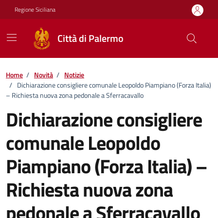
Vai ai contenuti
Vai al footer
Regione Siciliana
Città di Palermo
Home
/
Novità
/
Notizie
/
Dichiarazione consigliere comunale Leopoldo Piampiano (Forza Italia)
– Richiesta nuova zona pedonale a Sferracavallo
Dichiarazione consigliere
comunale Leopoldo
Piampiano (Forza Italia) –
Richiesta nuova zona
pedonale a Sferracavallo