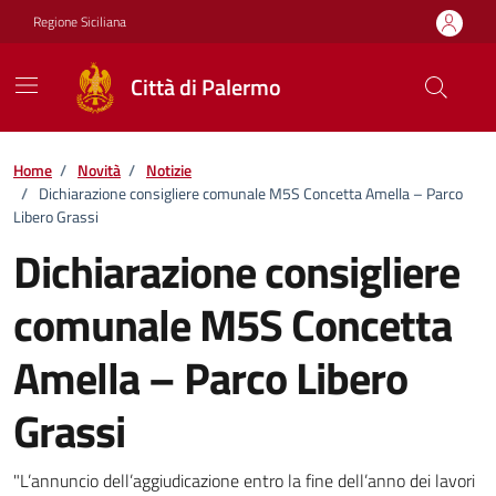
Vai ai contenuti
Vai al footer
Regione Siciliana
Città di Palermo
Home
/
Novità
/
Notizie
/
Dichiarazione consigliere comunale M5S Concetta Amella – Parco
Libero Grassi
Dichiarazione consigliere
comunale M5S Concetta
Amella – Parco Libero
Grassi
Dettagli della notizia
"L’annuncio dell’aggiudicazione entro la fine dell’anno dei lavori