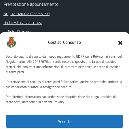
Prenotazione appuntamento
Segnalazione disservizio
Richiesta assistenza
Ufficio Stampa
Amministrazione Trasparente
Gestisci Consenso
Albo pretorio
Secondo quanto disposto dal nuovo regolamento GDPR sulla Privacy, ai sensi del
Informativa privacy
Regolamento (UE) 2016/679, si rende noto che questo sito fa uso di cookies
tecnici, che non tracciano informazioni di carattere personale, e anche di cookies
Note legali
di terze parti.
Dichiarazione di accessibilità
L'accettazione di cookies di terze parti è facoltativa, anche se potrebbe limitare la
Piano di miglioramento del sito
tua esperienza durante la navigazione del sito.
Per ulteriori informazioni sull'attivazione disattivazione dei singoli cookies di
terze parti, accedere alla sezione Privacy.
SEGUICI SU
Facebook
YouTube
Twitter
Instagram
Accetta