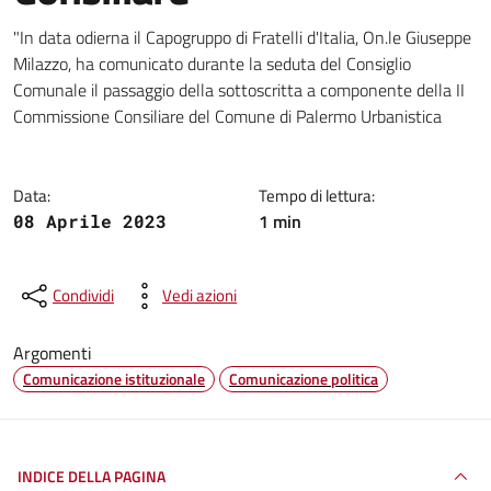
Dettagli della notizia
"In data odierna il Capogruppo di Fratelli d'Italia, On.le Giuseppe
Milazzo, ha comunicato durante la seduta del Consiglio
Comunale il passaggio della sottoscritta a componente della II
Commissione Consiliare del Comune di Palermo Urbanistica
Data:
Tempo di lettura:
1 min
08 Aprile 2023
Condividi
Vedi azioni
Argomenti
Comunicazione istituzionale
Comunicazione politica
INDICE DELLA PAGINA