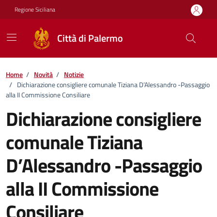
Vai ai contenuti
Vai al footer
Regione Siciliana
Città di Palermo
Home
/
Novità
/
Notizie
/
Dichiarazione consigliere comunale Tiziana D’Alessandro -Passaggio
alla II Commissione Consiliare
Dichiarazione consigliere
comunale Tiziana
D’Alessandro -Passaggio
alla II Commissione
Consiliare