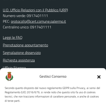
U.O. Ufficio Relazioni con il Pubblico (URP)
Numero verde: 0917401111
PEC:
protocollo@cert.comune.palermo.it
Centralino unico: 0917401111
Leggi le FAQ
Prenotazione appuntamento
Segnalazione disservizio
Richiesta assistenza
Ufficio Stampa
Amministrazione Trasparente
Gestisci Consenso
Albo pretorio
Secondo quanto disposto dal nuovo regolamento GDPR sulla Privacy, ai sensi del
Informativa privacy
Regolamento (UE) 2016/679, si rende noto che questo sito fa uso di cookies
tecnici, che non tracciano informazioni di carattere personale, e anche di cookies
Note legali
di terze parti.
Dichiarazione di accessibilità