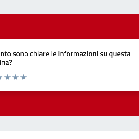
nto sono chiare le informazioni su questa
ina?
a 1 stelle su 5
luta 2 stelle su 5
Valuta 3 stelle su 5
Valuta 4 stelle su 5
Valuta 5 stelle su 5