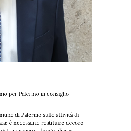
amo per Palermo in consiglio
mune di Palermo sulle attività di
nza: è necessario restituire decoro
rgate marinare e lungo gli assi