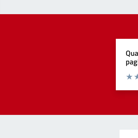
Qua
pag
Valut
Va