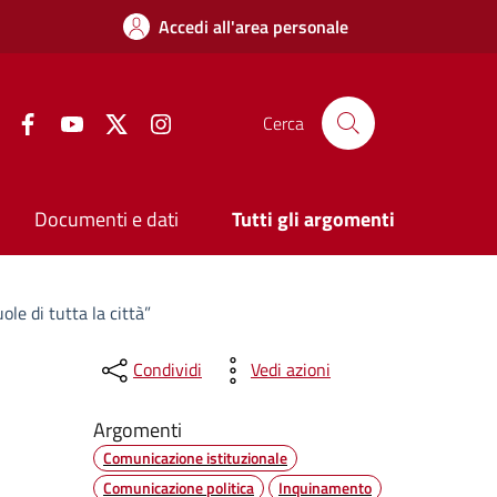
Accedi all'area personale
Facebook
YouTube
Twitter
Instagram
Cerca
Documenti e dati
Tutti gli argomenti
le di tutta la città”
Condividi
Vedi azioni
Argomenti
Comunicazione istituzionale
Comunicazione politica
Inquinamento