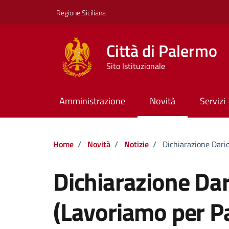
Vai ai contenuti
Vai al footer
Regione Siciliana
Città di Palermo
Sito Istituzionale
Amministrazione
Novità
Servizi
Home
/
Novità
/
Notizie
/
Dichiarazione Dario
Dichiarazione Dar
(Lavoriamo per P