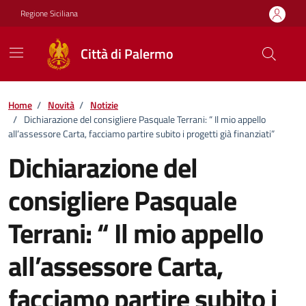
Vai ai contenuti
Vai al footer
Regione Siciliana
Città di Palermo
Home
/
Novità
/
Notizie
/
Dichiarazione del consigliere Pasquale Terrani: “ Il mio appello
all’assessore Carta, facciamo partire subito i progetti già finanziati”
Dichiarazione del
consigliere Pasquale
Terrani: “ Il mio appello
all’assessore Carta,
facciamo partire subito i