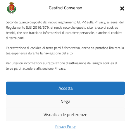
Amministrazione Trasparente
Gestisci Consenso
Albo pretorio
Secondo quanto disposto dal nuovo regolamento GDPR sulla Privacy, ai sensi del
Informativa privacy
Regolamento (UE) 2016/679, si rende noto che questo sito fa uso di cookies
tecnici, che non tracciano informazioni di carattere personale, e anche di cookies
Note legali
di terze parti.
Dichiarazione di accessibilità
L'accettazione di cookies di terze parti è facoltativa, anche se potrebbe limitare la
Piano di miglioramento del sito
tua esperienza durante la navigazione del sito.
Per ulteriori informazioni sull'attivazione disattivazione dei singoli cookies di
terze parti, accedere alla sezione Privacy.
SEGUICI SU
Facebook
YouTube
Twitter
Instagram
Accetta
Nega
Media policy
Mappa del sito
Visualizza le preferenze
Copyright © 2026 - Città di Palermo •
Powered by Sispi
Privacy Policy