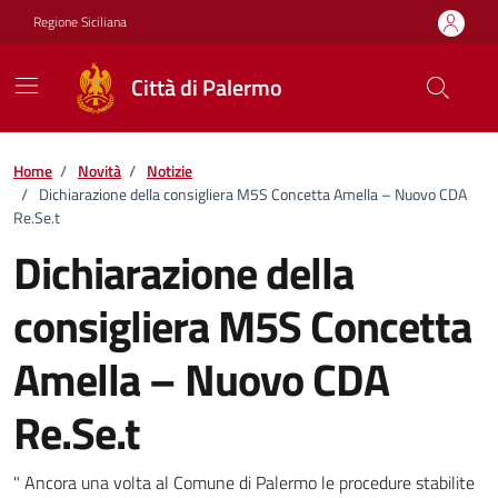
Vai ai contenuti
Vai al footer
Regione Siciliana
Città di Palermo
Home
/
Novità
/
Notizie
/
Dichiarazione della consigliera M5S Concetta Amella – Nuovo CDA
Re.Se.t
Dichiarazione della
consigliera M5S Concetta
Amella – Nuovo CDA
Re.Se.t
Dettagli della notizia
" Ancora una volta al Comune di Palermo le procedure stabilite