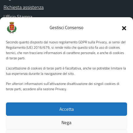
Richiesta assistenza
Ufficio Stampa
Amministrazione Trasparente
Gestisci Consenso
Albo pretorio
Secondo quanto disposto dal nuovo regolamento GDPR sulla Privacy, ai sensi del
Informativa privacy
Regolamento (UE) 2016/679, si rende noto che questo sito fa uso di cookies
tecnici, che non tracciano informazioni di carattere personale, e anche di cookies
Note legali
di terze parti.
Dichiarazione di accessibilità
L'accettazione di cookies di terze parti è facoltativa, anche se potrebbe limitare la
Piano di miglioramento del sito
tua esperienza durante la navigazione del sito.
Per ulteriori informazioni sull'attivazione disattivazione dei singoli cookies di
terze parti, accedere alla sezione Privacy.
SEGUICI SU
Facebook
YouTube
Twitter
Instagram
Accetta
Nega
Media policy
Mappa del sito