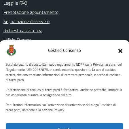
Leggi le FAQ
Prenotazione appuntamento
Segnalazione disservizio
Richiesta assistenza
Ufficio Stampa
Amministrazione Trasparente
Gestisci Consenso
Albo pretorio
Secondo quanto disposto dal nuovo regolamento GDPR sulla Privacy, ai sensi del
Informativa privacy
Regolamento (UE) 2016/679, si rende noto che questo sito fa uso di cookies
tecnici, che non tracciano informazioni di carattere personale, e anche di cookies
Note legali
di terze parti.
Dichiarazione di accessibilità
L'accettazione di cookies di terze parti è facoltativa, anche se potrebbe limitare la
Piano di miglioramento del sito
tua esperienza durante la navigazione del sito.
Per ulteriori informazioni sull'attivazione disattivazione dei singoli cookies di
terze parti, accedere alla sezione Privacy.
SEGUICI SU
Facebook
YouTube
Twitter
Instagram