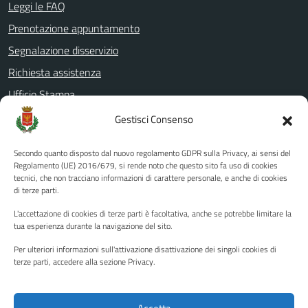
Leggi le FAQ
Prenotazione appuntamento
Segnalazione disservizio
Richiesta assistenza
Ufficio Stampa
Amministrazione Trasparente
Gestisci Consenso
Albo pretorio
Secondo quanto disposto dal nuovo regolamento GDPR sulla Privacy, ai sensi del
Informativa privacy
Regolamento (UE) 2016/679, si rende noto che questo sito fa uso di cookies
tecnici, che non tracciano informazioni di carattere personale, e anche di cookies
Note legali
di terze parti.
Dichiarazione di accessibilità
L'accettazione di cookies di terze parti è facoltativa, anche se potrebbe limitare la
Piano di miglioramento del sito
tua esperienza durante la navigazione del sito.
Per ulteriori informazioni sull'attivazione disattivazione dei singoli cookies di
terze parti, accedere alla sezione Privacy.
SEGUICI SU
Facebook
YouTube
Twitter
Instagram