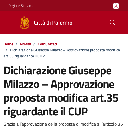
Vai ai contenuti
Vai al footer
Regione Siciliana
Città di Palermo
Home
/
Novità
/
Comunicati
/
Dichiarazione Giuseppe Milazzo – Approvazione proposta modifica
art.35 riguardante il CUP
Dichiarazione Giuseppe
Milazzo – Approvazione
proposta modifica art.35
riguardante il CUP
Dettagli della notizia
Grazie all’approvazione della proposta di modifica all’articolo 35