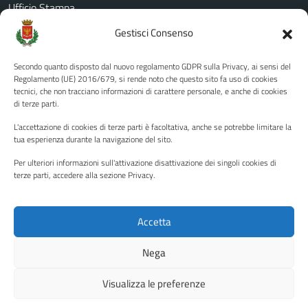
Ufficio Stampa
Amministrazione Trasparente
Gestisci Consenso
Albo pretorio
Secondo quanto disposto dal nuovo regolamento GDPR sulla Privacy, ai sensi del
Informativa privacy
Regolamento (UE) 2016/679, si rende noto che questo sito fa uso di cookies
tecnici, che non tracciano informazioni di carattere personale, e anche di cookies
Note legali
di terze parti.
Dichiarazione di accessibilità
L'accettazione di cookies di terze parti è facoltativa, anche se potrebbe limitare la
Piano di miglioramento del sito
tua esperienza durante la navigazione del sito.
Per ulteriori informazioni sull'attivazione disattivazione dei singoli cookies di
terze parti, accedere alla sezione Privacy.
SEGUICI SU
Facebook
YouTube
Twitter
Instagram
Accetta
Nega
Media policy
Mappa del sito
Visualizza le preferenze
Copyright © 2026 - Città di Palermo •
Powered by Sispi