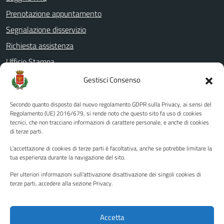
Prenotazione appuntamento
Segnalazione disservizio
Richiesta assistenza
Ufficio Stampa
Amministrazione Trasparente
Gestisci Consenso
Albo pretorio
Secondo quanto disposto dal nuovo regolamento GDPR sulla Privacy, ai sensi del
Informativa privacy
Regolamento (UE) 2016/679, si rende noto che questo sito fa uso di cookies
tecnici, che non tracciano informazioni di carattere personale, e anche di cookies
Note legali
di terze parti.
Dichiarazione di accessibilità
L'accettazione di cookies di terze parti è facoltativa, anche se potrebbe limitare la
Piano di miglioramento del sito
tua esperienza durante la navigazione del sito.
Per ulteriori informazioni sull'attivazione disattivazione dei singoli cookies di
terze parti, accedere alla sezione Privacy.
SEGUICI SU
Facebook
YouTube
Twitter
Instagram
Accetta