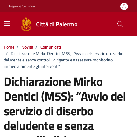
Vai ai contenuti
Vai al footer
Regione Siciliana
Città di Palermo
Home
/
Novità
/
Comunicati
/
Dichiarazione Mirko Dentici (M5S): “Avvio del servizio di diserbo
deludente e senza controlli: dirigente e assessore monitorino
immediatamente gli interventi”
Dichiarazione Mirko
Dentici (M5S): “Avvio del
servizio di diserbo
deludente e senza