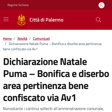
Vai ai contenuti
Vai al footer
Regione Siciliana
Città di Palermo
Home
/
Novità
/
Comunicati
/
Dichiarazione Natale Puma – Bonifica e diserbo area pertinenza
bene confiscato via Av1
Dichiarazione Natale
Puma – Bonifica e diserbo
area pertinenza bene
confiscato via Av1
Dettagli della notizia
Nonostante i continui solleciti all’amministrazione comunale,