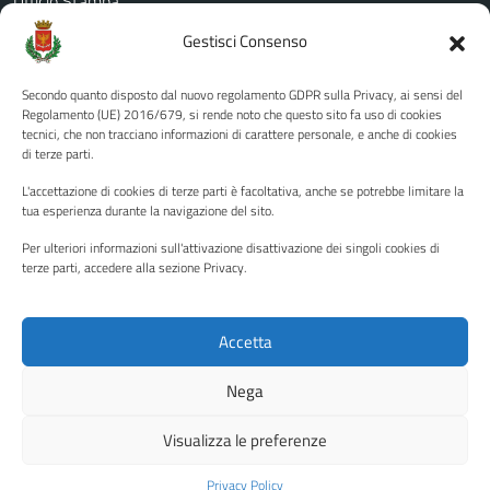
Ufficio Stampa
Amministrazione Trasparente
Gestisci Consenso
Albo pretorio
Secondo quanto disposto dal nuovo regolamento GDPR sulla Privacy, ai sensi del
Informativa privacy
Regolamento (UE) 2016/679, si rende noto che questo sito fa uso di cookies
tecnici, che non tracciano informazioni di carattere personale, e anche di cookies
Note legali
di terze parti.
Dichiarazione di accessibilità
L'accettazione di cookies di terze parti è facoltativa, anche se potrebbe limitare la
Piano di miglioramento del sito
tua esperienza durante la navigazione del sito.
Per ulteriori informazioni sull'attivazione disattivazione dei singoli cookies di
terze parti, accedere alla sezione Privacy.
SEGUICI SU
Facebook
YouTube
Twitter
Instagram
Accetta
Nega
Media policy
Mappa del sito
Visualizza le preferenze
Copyright © 2026 - Città di Palermo •
Powered by Sispi
Privacy Policy