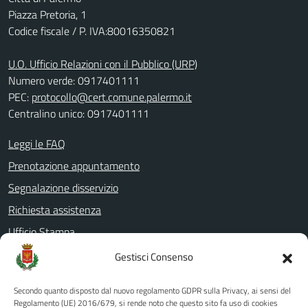
Piazza Pretoria, 1
Codice fiscale / P. IVA:80016350821
U.O. Ufficio Relazioni con il Pubblico (URP)
Numero verde: 0917401111
PEC:
protocollo@cert.comune.palermo.it
Centralino unico: 0917401111
Leggi le FAQ
Prenotazione appuntamento
Segnalazione disservizio
Richiesta assistenza
Ufficio Stampa
Amministrazione Trasparente
Gestisci Consenso
Albo pretorio
Secondo quanto disposto dal nuovo regolamento GDPR sulla Privacy, ai sensi del
Informativa privacy
Regolamento (UE) 2016/679, si rende noto che questo sito fa uso di cookies