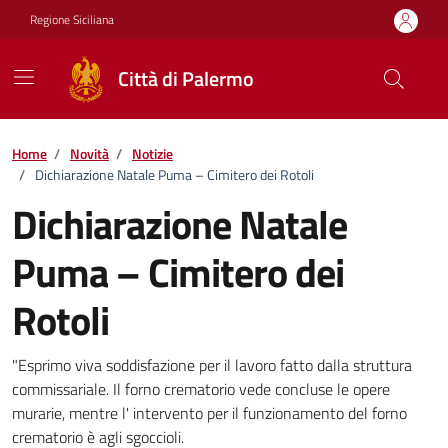
Vai ai contenuti
Vai al footer
Regione Siciliana
Città di Palermo
Home
/
Novità
/
Notizie
/
Dichiarazione Natale Puma – Cimitero dei Rotoli
Dichiarazione Natale
Puma – Cimitero dei
Rotoli
Dettagli della notizia
"Esprimo viva soddisfazione per il lavoro fatto dalla struttura
commissariale. Il forno crematorio vede concluse le opere
murarie, mentre l' intervento per il funzionamento del forno
crematorio è agli sgoccioli.