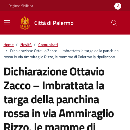
Vai ai contenuti
Vai al footer
Regione Siciliana
Città di Palermo
Home
/
Novità
/
Comunicati
/
Dichiarazione Ottavio Zacco – Imbrattata la targa della panchina
rossa in via Ammiraglio Rizzo, le mamme di Palermo la ripuliscono
Dichiarazione Ottavio
Zacco – Imbrattata la
targa della panchina
rossa in via Ammiraglio
Rizzo, le mamme di