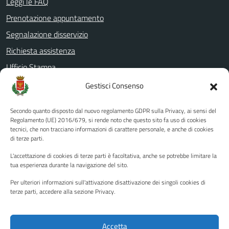
Leggi le FAQ
Prenotazione appuntamento
Segnalazione disservizio
Richiesta assistenza
Ufficio Stampa
Amministrazione Trasparente
Gestisci Consenso
Albo pretorio
Secondo quanto disposto dal nuovo regolamento GDPR sulla Privacy, ai sensi del
Informativa privacy
Regolamento (UE) 2016/679, si rende noto che questo sito fa uso di cookies
tecnici, che non tracciano informazioni di carattere personale, e anche di cookies
Note legali
di terze parti.
Dichiarazione di accessibilità
L'accettazione di cookies di terze parti è facoltativa, anche se potrebbe limitare la
Piano di miglioramento del sito
tua esperienza durante la navigazione del sito.
Per ulteriori informazioni sull'attivazione disattivazione dei singoli cookies di
terze parti, accedere alla sezione Privacy.
SEGUICI SU
Facebook
YouTube
Twitter
Instagram
Accetta