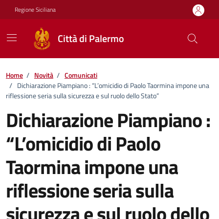
Vai ai contenuti
Vai al footer
Regione Siciliana
Città di Palermo
Home
/
Novità
/
Comunicati
/
Dichiarazione Piampiano : “L’omicidio di Paolo Taormina impone una
riflessione seria sulla sicurezza e sul ruolo dello Stato”
Dichiarazione Piampiano :
“L’omicidio di Paolo
Taormina impone una
riflessione seria sulla
sicurezza e sul ruolo dello