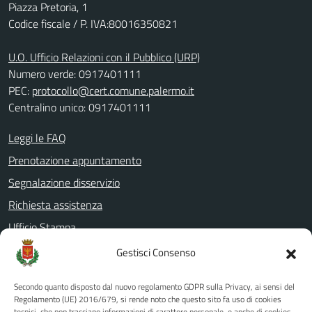
Piazza Pretoria, 1
Codice fiscale / P. IVA:80016350821
U.O. Ufficio Relazioni con il Pubblico (URP)
Numero verde: 0917401111
PEC:
protocollo@cert.comune.palermo.it
Centralino unico: 0917401111
Leggi le FAQ
Prenotazione appuntamento
Segnalazione disservizio
Richiesta assistenza
Ufficio Stampa
Amministrazione Trasparente
Gestisci Consenso
Albo pretorio
Secondo quanto disposto dal nuovo regolamento GDPR sulla Privacy, ai sensi del
Informativa privacy
Regolamento (UE) 2016/679, si rende noto che questo sito fa uso di cookies
tecnici, che non tracciano informazioni di carattere personale, e anche di cookies