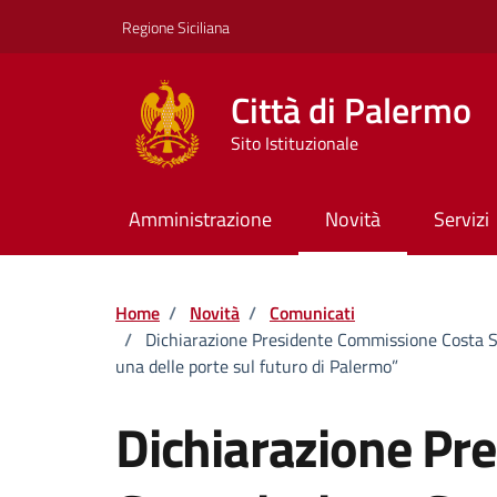
Vai ai contenuti
Vai al footer
Regione Siciliana
Città di Palermo
Sito Istituzionale
Amministrazione
Novità
Servizi
Home
/
Novità
/
Comunicati
/
Dichiarazione Presidente Commissione Costa Su
una delle porte sul futuro di Palermo”
Dichiarazione Pr