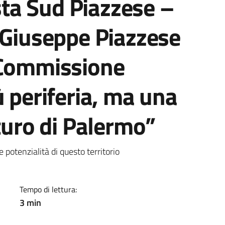
ta Sud Piazzese –
 Giuseppe Piazzese
 Commissione
ù periferia, ma una
uturo di Palermo”
a
e potenzialità di questo territorio
Tempo di lettura:
3 min