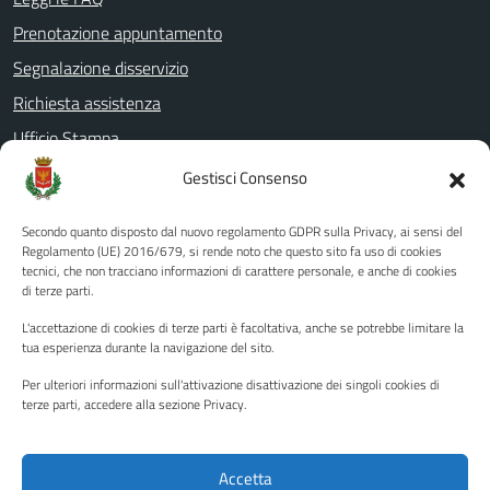
Prenotazione appuntamento
Segnalazione disservizio
Richiesta assistenza
Ufficio Stampa
Amministrazione Trasparente
Gestisci Consenso
Albo pretorio
Secondo quanto disposto dal nuovo regolamento GDPR sulla Privacy, ai sensi del
Informativa privacy
Regolamento (UE) 2016/679, si rende noto che questo sito fa uso di cookies
tecnici, che non tracciano informazioni di carattere personale, e anche di cookies
Note legali
di terze parti.
Dichiarazione di accessibilità
L'accettazione di cookies di terze parti è facoltativa, anche se potrebbe limitare la
Piano di miglioramento del sito
tua esperienza durante la navigazione del sito.
Per ulteriori informazioni sull'attivazione disattivazione dei singoli cookies di
terze parti, accedere alla sezione Privacy.
SEGUICI SU
Facebook
YouTube
Twitter
Instagram
Accetta