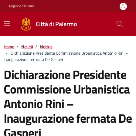
Vai ai contenuti
Vai al footer
Regione Siciliana
Città di Palermo
Home
/
Novità
/
Notizie
/
Dichiarazione Presidente Commissione Urbanistica Antonio Rini –
Inaugurazione fermata De Gasperi
Dichiarazione Presidente
Commissione Urbanistica
Antonio Rini –
Inaugurazione fermata De
Gasperi