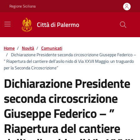
Vai ai contenuti
Vai al footer
Regione Siciliana
Città di Palermo
Home
/
Novità
/
Comunicati
/
Dichiarazione Presidente seconda circoscrizione Giuseppe Federico –
” Riapertura del cantiere dell’asilo nido di Via XXVII Maggio: un traguardo
per la Seconda Circoscrizione”
Dichiarazione Presidente
seconda circoscrizione
Giuseppe Federico – ”
Riapertura del cantiere