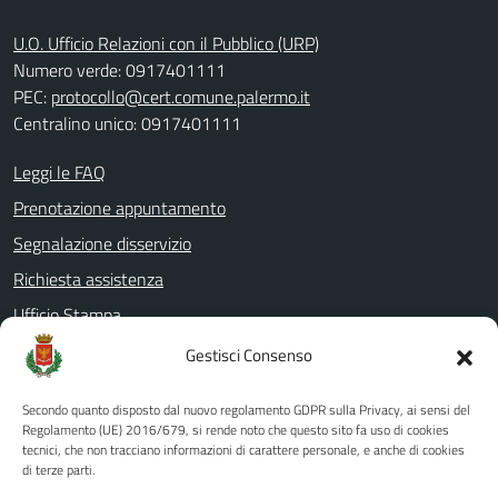
U.O. Ufficio Relazioni con il Pubblico (URP)
Numero verde: 0917401111
PEC:
protocollo@cert.comune.palermo.it
Centralino unico: 0917401111
Leggi le FAQ
Prenotazione appuntamento
Segnalazione disservizio
Richiesta assistenza
Ufficio Stampa
Amministrazione Trasparente
Gestisci Consenso
Albo pretorio
Secondo quanto disposto dal nuovo regolamento GDPR sulla Privacy, ai sensi del
Informativa privacy
Regolamento (UE) 2016/679, si rende noto che questo sito fa uso di cookies
tecnici, che non tracciano informazioni di carattere personale, e anche di cookies
Note legali
di terze parti.
Dichiarazione di accessibilità