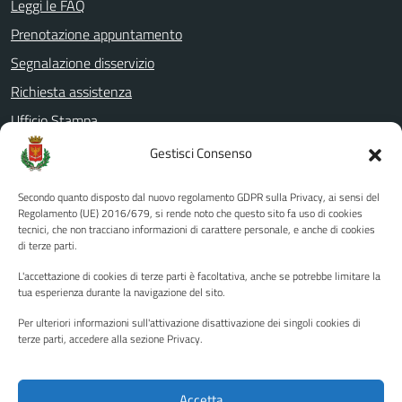
Leggi le FAQ
Prenotazione appuntamento
Segnalazione disservizio
Richiesta assistenza
Ufficio Stampa
Amministrazione Trasparente
Gestisci Consenso
Albo pretorio
Secondo quanto disposto dal nuovo regolamento GDPR sulla Privacy, ai sensi del
Informativa privacy
Regolamento (UE) 2016/679, si rende noto che questo sito fa uso di cookies
tecnici, che non tracciano informazioni di carattere personale, e anche di cookies
Note legali
di terze parti.
Dichiarazione di accessibilità
L'accettazione di cookies di terze parti è facoltativa, anche se potrebbe limitare la
Piano di miglioramento del sito
tua esperienza durante la navigazione del sito.
Per ulteriori informazioni sull'attivazione disattivazione dei singoli cookies di
terze parti, accedere alla sezione Privacy.
SEGUICI SU
Facebook
YouTube
Twitter
Instagram
Accetta