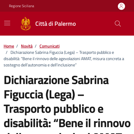
Vai ai contenuti
Vai al footer
Regione Siciliana
Città di Palermo
Home
/
Novità
/
Comunicati
/
Dichiarazione Sabrina Figuccia (Lega) – Trasporto pubblico e
disabilità: “Bene il rinnovo delle agevolazioni AMAT, misura concreta a
sostegno dell’autonomia e dell’inclusione”
Dichiarazione Sabrina
Figuccia (Lega) –
Trasporto pubblico e
disabilità: “Bene il rinnovo