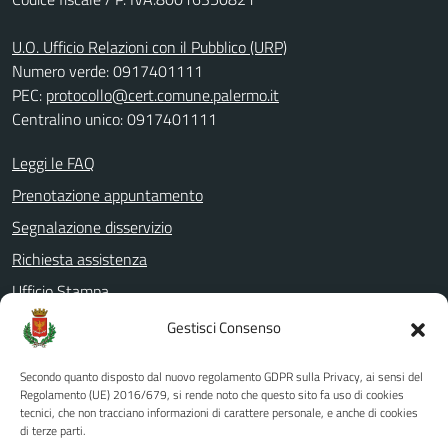
U.O. Ufficio Relazioni con il Pubblico (URP)
Numero verde: 0917401111
PEC:
protocollo@cert.comune.palermo.it
Centralino unico: 0917401111
Leggi le FAQ
Prenotazione appuntamento
Segnalazione disservizio
Richiesta assistenza
Ufficio Stampa
Amministrazione Trasparente
Gestisci Consenso
Albo pretorio
Secondo quanto disposto dal nuovo regolamento GDPR sulla Privacy, ai sensi del
Informativa privacy
Regolamento (UE) 2016/679, si rende noto che questo sito fa uso di cookies
tecnici, che non tracciano informazioni di carattere personale, e anche di cookies
Note legali
di terze parti.