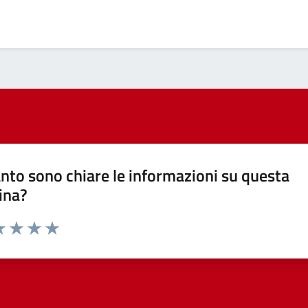
nto sono chiare le informazioni su questa
ina?
a 1 stelle su 5
luta 2 stelle su 5
Valuta 3 stelle su 5
Valuta 4 stelle su 5
Valuta 5 stelle su 5