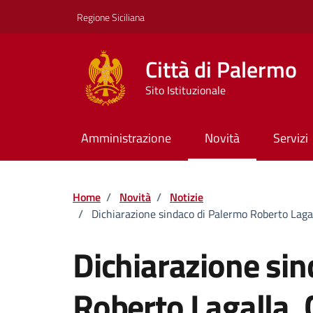
Vai ai contenuti
Vai al footer
Regione Siciliana
Città di Palermo
Sito Istituzionale
Amministrazione
Novità
Servizi
Home
/
Novità
/
Notizie
/
Dichiarazione sindaco di Palermo Roberto Lagalla
Dichiarazione si
Roberto Lagalla.