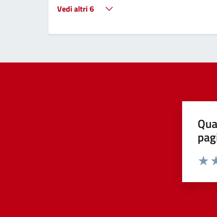
Vedi altri 6
Qua
pag
Valut
Va