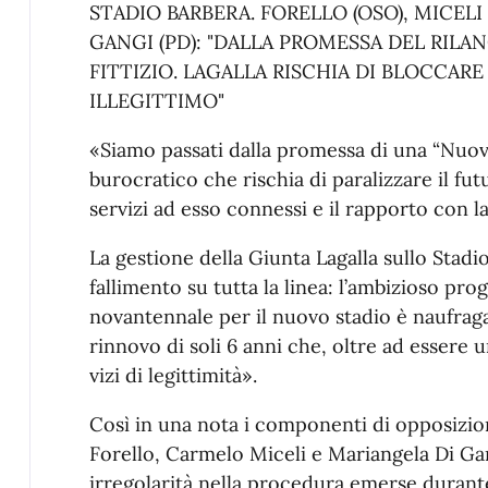
STADIO BARBERA. FORELLO (OSO), MICELI 
GANGI (PD): "DALLA PROMESSA DEL RILA
FITTIZIO. LAGALLA RISCHIA DI BLOCCA
ILLEGITTIMO"
«Siamo passati dalla promessa di una “Nuov
burocratico che rischia di paralizzare il fut
servizi ad esso connessi e il rapporto con l
La gestione della Giunta Lagalla sullo Stadi
fallimento su tutta la linea: l’ambizioso pr
novantennale per il nuovo stadio è naufragat
rinnovo di soli 6 anni che, oltre ad essere u
vizi di legittimità».
Così in una nota i componenti di opposizi
Forello, Carmelo Miceli e Mariangela Di Ga
irregolarità nella procedura emerse durante