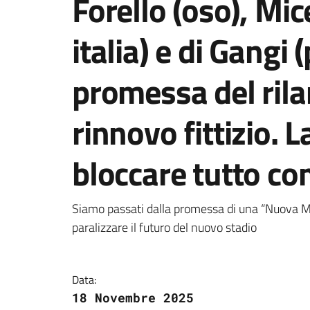
Forello (oso), Mic
italia) e di Gangi 
promessa del rilan
rinnovo fittizio. L
bloccare tutto con
Dettagli della notizi
Siamo passati dalla promessa di una “Nuova Ma
paralizzare il futuro del nuovo stadio
Data:
18 Novembre 2025