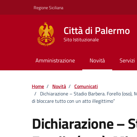
Vai ai contenuti
Vai al footer
Regione Siciliana
Città di Palermo
Sito Istituzionale
Amministrazione
Novità
Servizi
Home
/
Novità
/
Comunicati
/
Dichiarazione – Stadio Barbera. Forello (oso), Mic
di bloccare tutto con un atto illegittimo”
Dichiarazione – S