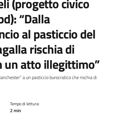
eli (progetto civico
(pd): “Dalla
cio al pasticcio del
agalla rischia di
 un atto illegittimo”
a
nchester” a un pasticcio burocratico che rischia di
Tempo di lettura:
2 min