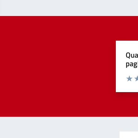
Qua
pag
Valut
Va