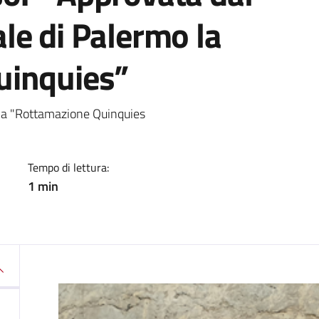
le di Palermo la
uinquies”
a
 la "Rottamazione Quinquies
Tempo di lettura:
1 min