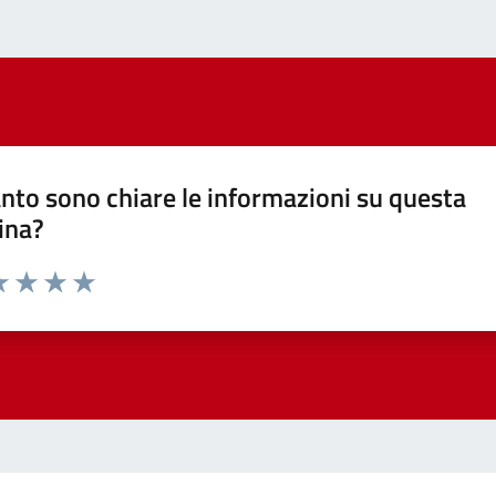
nto sono chiare le informazioni su questa
ina?
a 1 stelle su 5
luta 2 stelle su 5
Valuta 3 stelle su 5
Valuta 4 stelle su 5
Valuta 5 stelle su 5