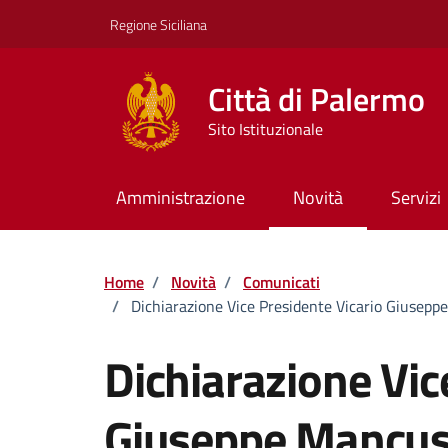
Vai ai contenuti
Vai al footer
Regione Siciliana
Città di Palermo
Sito Istituzionale
Amministrazione
Novità
Servizi
Home
/
Novità
/
Comunicati
/
Dichiarazione Vice Presidente Vicario Giusepp
Dichiarazione Vic
Giuseppe Mancuso