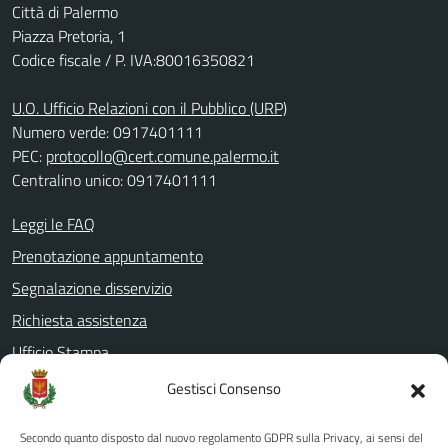
Città di Palermo
Piazza Pretoria, 1
Codice fiscale / P. IVA:80016350821
U.O. Ufficio Relazioni con il Pubblico (URP)
Numero verde: 0917401111
PEC:
protocollo@cert.comune.palermo.it
Centralino unico: 0917401111
Leggi le FAQ
Prenotazione appuntamento
Segnalazione disservizio
Richiesta assistenza
Ufficio Stampa
Amministrazione Trasparente
Gestisci Consenso
Albo pretorio
Secondo quanto disposto dal nuovo regolamento GDPR sulla Privacy, ai sensi del
Informativa privacy