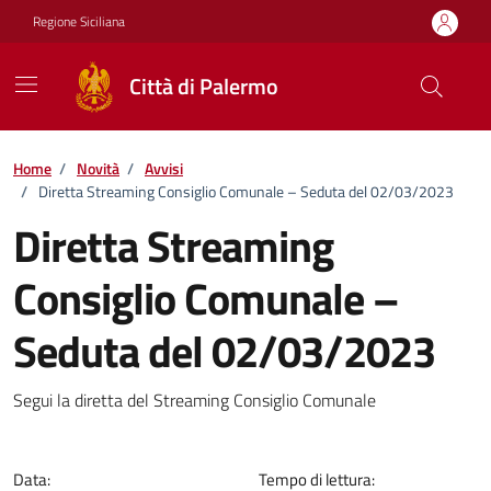
Vai ai contenuti
Vai al footer
Regione Siciliana
Città di Palermo
Home
/
Novità
/
Avvisi
/
Diretta Streaming Consiglio Comunale – Seduta del 02/03/2023
Diretta Streaming
Consiglio Comunale –
Seduta del 02/03/2023
Dettagli della notizia
Segui la diretta del Streaming Consiglio Comunale
Data:
Tempo di lettura: