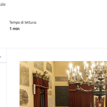
a
nale
Tempo di lettura:
1 min