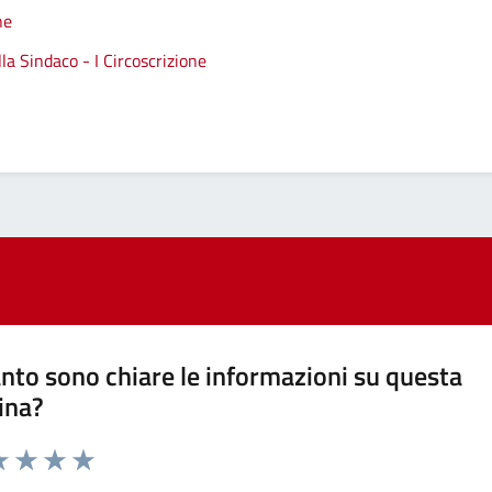
ne
a Sindaco - I Circoscrizione
nto sono chiare le informazioni su questa
ina?
a 1 stelle su 5
luta 2 stelle su 5
Valuta 3 stelle su 5
Valuta 4 stelle su 5
Valuta 5 stelle su 5