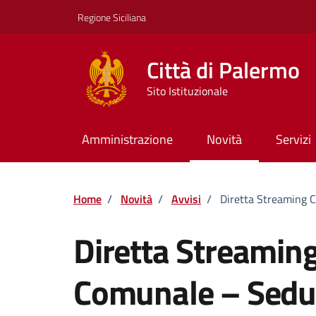
Vai ai contenuti
Vai al footer
Regione Siciliana
Città di Palermo
Sito Istituzionale
Amministrazione
Novità
Servizi
Home
/
Novità
/
Avvisi
/
Diretta Streaming 
Diretta Streaming
Comunale – Sedu