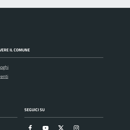
IVERE IL COMUNE
oghi
enti
SEGUICI SU
Facebook
YouTube
Twitter
Instagram