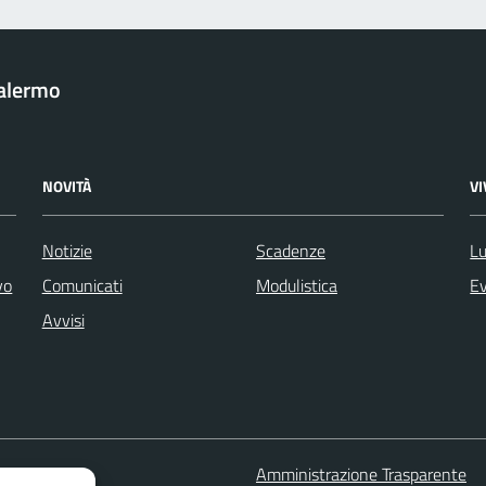
Palermo
NOVITÀ
V
Notizie
Scadenze
Lu
vo
Comunicati
Modulistica
Ev
Avvisi
 FAQ
Amministrazione Trasparente