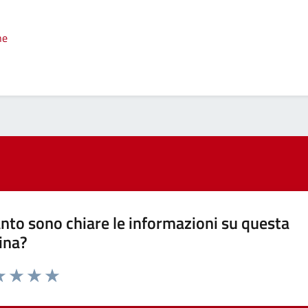
ne
nto sono chiare le informazioni su questa
ina?
a 1 stelle su 5
luta 2 stelle su 5
Valuta 3 stelle su 5
Valuta 4 stelle su 5
Valuta 5 stelle su 5