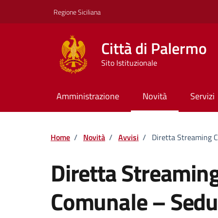
Vai ai contenuti
Vai al footer
Regione Siciliana
Città di Palermo
Sito Istituzionale
Amministrazione
Novità
Servizi
Home
/
Novità
/
Avvisi
/
Diretta Streaming 
Diretta Streaming
Comunale – Sedu