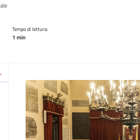
a
nale
Tempo di lettura:
1 min