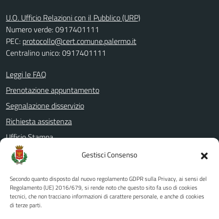
U.O. Ufficio Relazioni con il Pubblico (URP)
Numero verde: 0917401111
PEC:
protocollo@cert.comune.palermo.it
Centralino unico: 0917401111
Leggi le FAQ
Prenotazione appuntamento
Segnalazione disservizio
Richiesta assistenza
Ufficio Stampa
Amministrazione Trasparente
Gestisci Consenso
Albo pretorio
Secondo quanto disposto dal nuovo regolamento GDPR sulla Privacy, ai sensi del
Informativa privacy
Regolamento (UE) 2016/679, si rende noto che questo sito fa uso di cookies
tecnici, che non tracciano informazioni di carattere personale, e anche di cookies
Note legali
di terze parti.
Dichiarazione di accessibilità