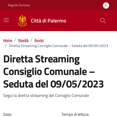
Vai ai contenuti
Vai al footer
Regione Siciliana
Città di Palermo
Home
/
Novità
/
Avvisi
/
Diretta Streaming Consiglio Comunale – Seduta del 09/05/2023
Diretta Streaming
Consiglio Comunale –
Seduta del 09/05/2023
Dettagli della notizia
Segui la diretta streaming del Consiglio Comunale
Data:
Tempo di lettura: