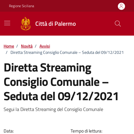
Vai ai contenuti
Vai al footer
Regione Siciliana
Città di Palermo
Home
/
Novità
/
Avvisi
/
Diretta Streaming Consiglio Comunale – Seduta del 09/12/2021
Diretta Streaming
Consiglio Comunale –
Seduta del 09/12/2021
Dettagli della notizia
Segui la Diretta Streaming del Consiglio Comunale
Data:
Tempo di lettura: