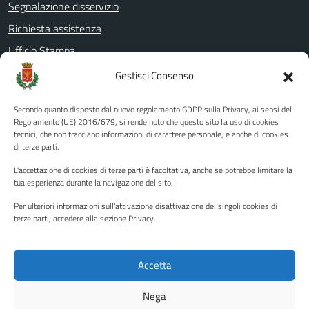
Segnalazione disservizio
Richiesta assistenza
Ufficio Stampa
Amministrazione Trasparente
Gestisci Consenso
Albo pretorio
Secondo quanto disposto dal nuovo regolamento GDPR sulla Privacy, ai sensi del
Informativa privacy
Regolamento (UE) 2016/679, si rende noto che questo sito fa uso di cookies
tecnici, che non tracciano informazioni di carattere personale, e anche di cookies
Note legali
di terze parti.
Dichiarazione di accessibilità
L'accettazione di cookies di terze parti è facoltativa, anche se potrebbe limitare la
Piano di miglioramento del sito
tua esperienza durante la navigazione del sito.
Per ulteriori informazioni sull'attivazione disattivazione dei singoli cookies di
terze parti, accedere alla sezione Privacy.
SEGUICI SU
Facebook
YouTube
Twitter
Instagram
Accetta
Nega