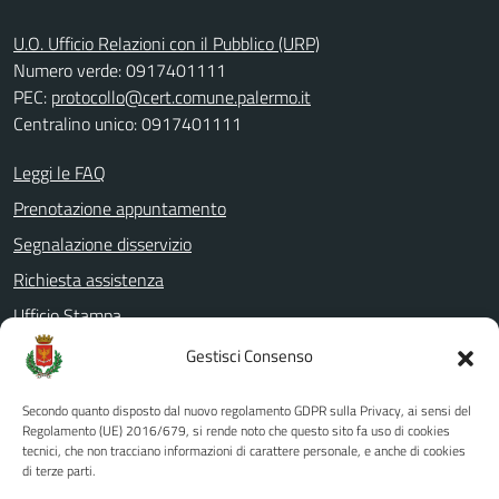
U.O. Ufficio Relazioni con il Pubblico (URP)
Numero verde: 0917401111
PEC:
protocollo@cert.comune.palermo.it
Centralino unico: 0917401111
Leggi le FAQ
Prenotazione appuntamento
Segnalazione disservizio
Richiesta assistenza
Ufficio Stampa
Amministrazione Trasparente
Gestisci Consenso
Albo pretorio
Secondo quanto disposto dal nuovo regolamento GDPR sulla Privacy, ai sensi del
Informativa privacy
Regolamento (UE) 2016/679, si rende noto che questo sito fa uso di cookies
tecnici, che non tracciano informazioni di carattere personale, e anche di cookies
Note legali
di terze parti.
Dichiarazione di accessibilità