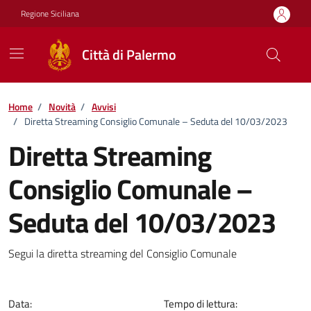
Vai ai contenuti
Vai al footer
Regione Siciliana
Città di Palermo
Home
/
Novità
/
Avvisi
/
Diretta Streaming Consiglio Comunale – Seduta del 10/03/2023
Diretta Streaming
Consiglio Comunale –
Seduta del 10/03/2023
Dettagli della notizia
Segui la diretta streaming del Consiglio Comunale
Data:
Tempo di lettura: