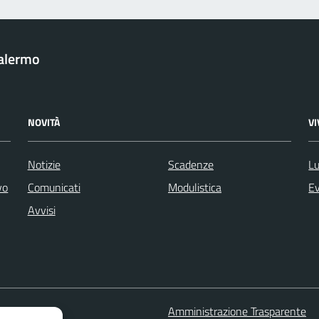
Palermo
NOVITÀ
V
Notizie
Scadenze
Lu
vo
Comunicati
Modulistica
Ev
Avvisi
 FAQ
Amministrazione Trasparente