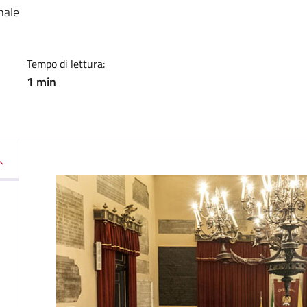
a
nale
Tempo di lettura:
1 min