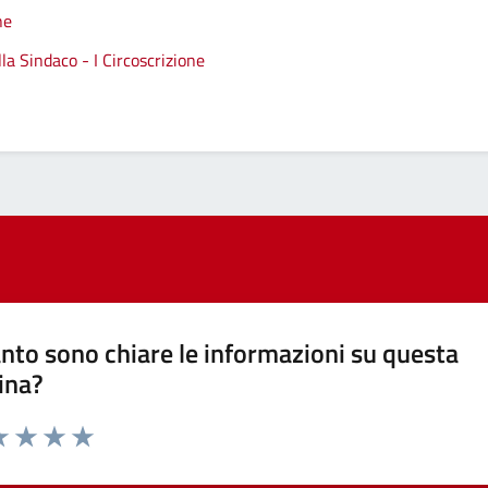
ne
a Sindaco - I Circoscrizione
nto sono chiare le informazioni su questa
ina?
a 1 stelle su 5
luta 2 stelle su 5
Valuta 3 stelle su 5
Valuta 4 stelle su 5
Valuta 5 stelle su 5