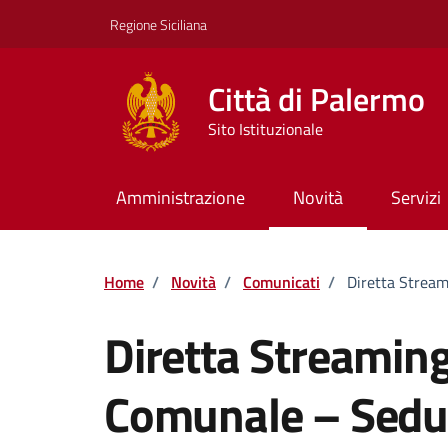
Vai ai contenuti
Vai al footer
Regione Siciliana
Città di Palermo
Sito Istituzionale
Amministrazione
Novità
Servizi
Home
/
Novità
/
Comunicati
/
Diretta Strea
Diretta Streaming
Comunale – Sedu