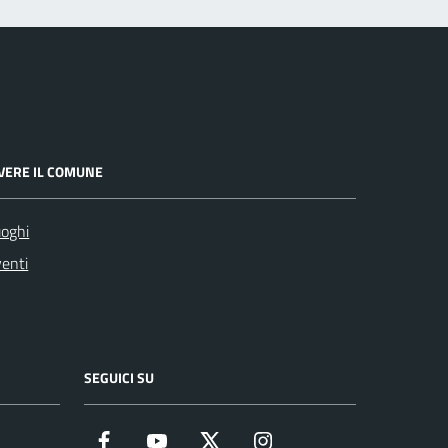
IVERE IL COMUNE
oghi
enti
SEGUICI SU
Facebook
YouTube
Twitter
Instagram