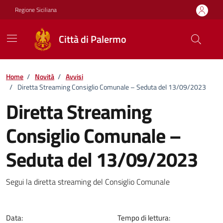
Vai ai contenuti
Vai al footer
Regione Siciliana
Città di Palermo
Home
/
Novità
/
Avvisi
/
Diretta Streaming Consiglio Comunale – Seduta del 13/09/2023
Diretta Streaming
Consiglio Comunale –
Seduta del 13/09/2023
Dettagli della notizia
Segui la diretta streaming del Consiglio Comunale
Data:
Tempo di lettura: