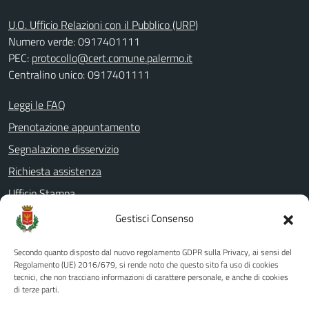
U.O. Ufficio Relazioni con il Pubblico (URP)
Numero verde: 0917401111
PEC:
protocollo@cert.comune.palermo.it
Centralino unico: 0917401111
Leggi le FAQ
Prenotazione appuntamento
Segnalazione disservizio
Richiesta assistenza
Ufficio Stampa
Amministrazione Trasparente
Gestisci Consenso
Albo pretorio
Secondo quanto disposto dal nuovo regolamento GDPR sulla Privacy, ai sensi del
Informativa privacy
Regolamento (UE) 2016/679, si rende noto che questo sito fa uso di cookies
tecnici, che non tracciano informazioni di carattere personale, e anche di cookies
Note legali
di terze parti.
Dichiarazione di accessibilità