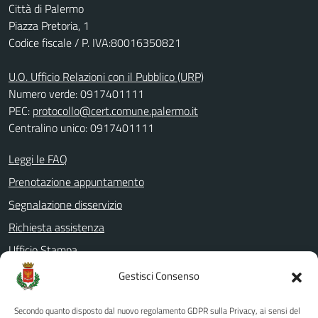
Città di Palermo
Piazza Pretoria, 1
Codice fiscale / P. IVA:80016350821
U.O. Ufficio Relazioni con il Pubblico (URP)
Numero verde: 0917401111
PEC:
protocollo@cert.comune.palermo.it
Centralino unico: 0917401111
Leggi le FAQ
Prenotazione appuntamento
Segnalazione disservizio
Richiesta assistenza
Ufficio Stampa
Amministrazione Trasparente
Gestisci Consenso
Albo pretorio
Secondo quanto disposto dal nuovo regolamento GDPR sulla Privacy, ai sensi del
Informativa privacy