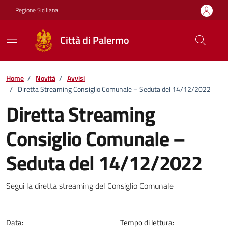
Vai ai contenuti
Vai al footer
Regione Siciliana
Città di Palermo
Home
/
Novità
/
Avvisi
/
Diretta Streaming Consiglio Comunale – Seduta del 14/12/2022
Diretta Streaming
Consiglio Comunale –
Seduta del 14/12/2022
Dettagli della notizia
Segui la diretta streaming del Consiglio Comunale
Data:
Tempo di lettura: